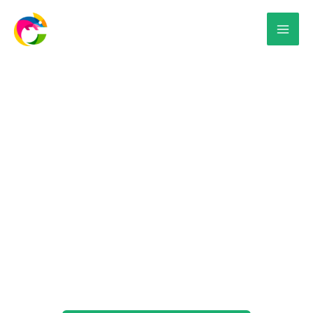
Anuncios Luminosos en
Mérida
Deja que nosotros nos encargamos de todo el
proceso,
desde la fabricación hasta la instalación
del letrero luminoso que necesites para tu negocio,
empresa o proyecto.
Asegura el éxito
con
materiales de alta calidad y personal capacitado.