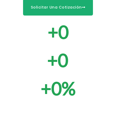
Solicitar Una Cotización
+
0
Años de experiencia
+
0
Clientes
+
0
%
Nos siguen eligiendo