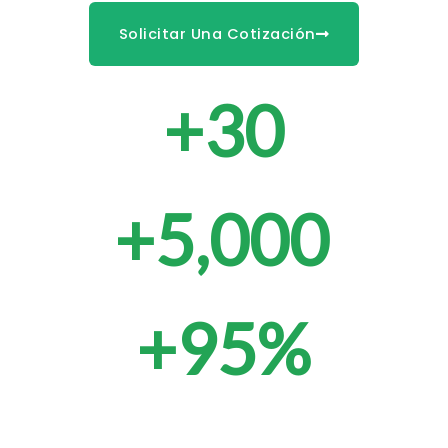
Solicitar Una Cotización
+
30
Años de experiencia
+
5,000
Clientes
+
95
%
Nos siguen eligiendo