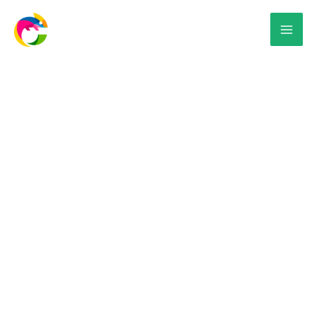
Letreros para
Desarrollos
Inmobiliarios en Mérida
¡Haz que tu desarrollo inmobiliario destaque con
impresionantes letreros!
En Fulgora nos dedicamos
a crear presencias atractivas con rotulaciones,
impresiones, viniles y estructuras de alta calidad.