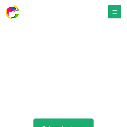
Lonas para
espectaculares en
Mérida
Obtén resultados rápidos, accesibles y de calidad
con nuestro servicio de impresión e instalación de
lonas para espectaculares.