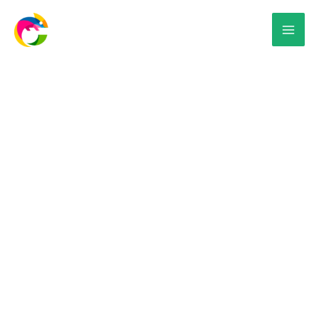
Lonas para
inmobiliarias en Mérida
¿Estás buscando una forma impactante y efectiva
de promocionar tus desarrollos
inmobiliarios? Nuestras lonas para espectaculares
destacarán tus proyectos y te ayudarán a captar la
atención de tus clientes potenciales de manera
irresistible.