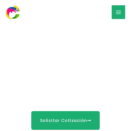
Rotulación vehicular en
Mérida
Hacemos que tus vehículos se conviertan en una
herramienta de marketing y logren captar la
atención de las personas.
Solicitar Cotización