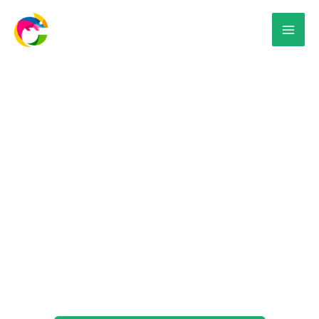
Vinil Microperforado en
Mérida
¡Haz que tu negocio resalte a la vista con
viniles
microperforados
! Esta creativa herramienta de
publicidad convierte cristales y ventanas en el
espacio perfecto para
impactar al público con tu
imagen
.