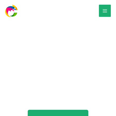
Vinil para pistas de
baile en Mérida
¿Estás organizando una boda, quince años u
otro evento especial? Sabemos lo importante
que es cada detalle para crear una experiencia
inolvidable.